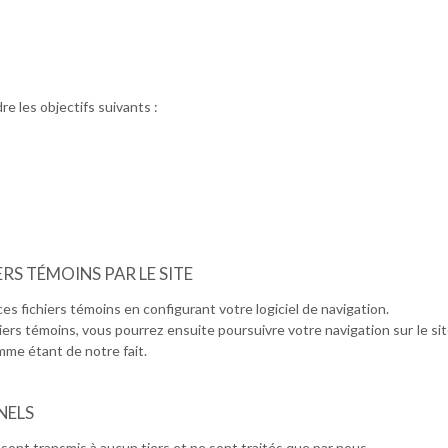
re les objectifs suivants :
ERS TÉMOINS PAR LE SITE
s fichiers témoins en configurant votre logiciel de navigation.
hiers témoins, vous pourrez ensuite poursuivre votre navigation sur le 
mme étant de notre fait.
NELS
sont transmis à aucun tiers et ne sont traités que par nous.