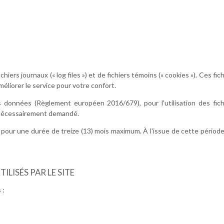
ichiers journaux (« log files ») et de fichiers témoins (« cookies »). Ces f
'améliorer le service pour votre confort.
 données (Règlement européen 2016/679), pour l'utilisation des fichi
nécessairement demandé.
pour une durée de treize (13) mois maximum. À l'issue de cette périod
ILISÉS PAR LE SITE
 :